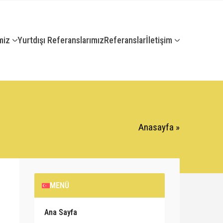
miz
Yurtdışı Referanslarımız
Referanslar
İletişim
Anasayfa
»
MENÜ
Ana Sayfa