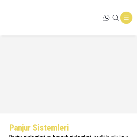
Anasayfa
»
Panjur
Sistemleri
Panjur Sistemleri
Panjur sistemleri
ve
kepenk sistemleri
, özellikle villa tarzı