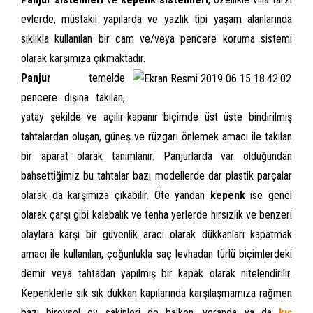
evlerde, müstakil yapılarda ve yazlık tipi yaşam alanlarında
sıklıkla kullanılan bir cam ve/veya pencere koruma sistemi
olarak karşımıza çıkmaktadır.
Panjur
temelde
pencere dışına takılan,
yatay şekilde ve açılır-kapanır biçimde üst üste bindirilmiş
tahtalardan oluşan, güneş ve rüzgarı önlemek amacı ile takılan
bir aparat olarak tanımlanır. Panjurlarda var olduğundan
bahsettiğimiz bu tahtalar bazı modellerde dar plastik parçalar
olarak da karşımıza çıkabilir. Öte yandan
kepenk
ise genel
olarak çarşı gibi kalabalık ve tenha yerlerde hırsızlık ve benzeri
olaylara karşı bir güvenlik aracı olarak dükkanları kapatmak
amacı ile kullanılan, çoğunlukla saç levhadan türlü biçimlerdeki
demir veya tahtadan yapılmış bir kapak olarak nitelendirilir.
Kepenklerle sık sık dükkan kapılarında karşılaşmamıza rağmen
bazı bireysel ev sakinleri de balkon, veranda ya da
kış