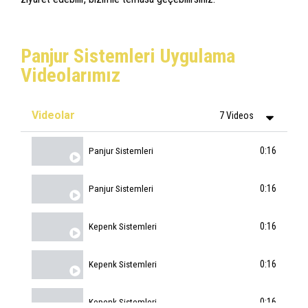
Panjur Sistemleri Uygulama
Videolarımız
Videolar
7 Videos
0:16
Panjur Sistemleri
0:16
Panjur Sistemleri
0:16
Kepenk Sistemleri
0:16
Kepenk Sistemleri
0:16
Aksöz Yapı | Yurtdışı Whatsapp
Kepenk Sistemleri