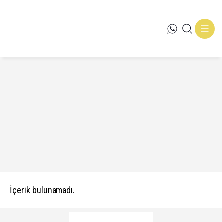
Plato Avm
Anasayfa
»
İçerik bulunamadı.